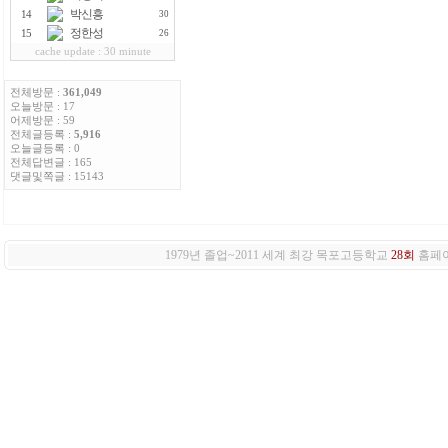
박신흥
14
30
정한성
15
26
cache update : 30 minute
전체방문 :
361,049
오늘방문 : 17
어제방문 : 59
전체글등록 :
5,916
오늘글등록 : 0
전체답변글 : 165
댓글및쪽글 : 15143
1979년 졸업~2011 세계 최강 목포고등학교
28회
홈페이