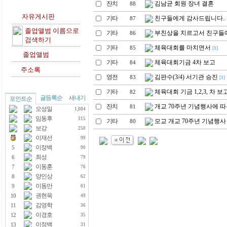
잔치
김남균 회원 장녀 결혼
88
자유게시판
기타
친구들에게 감사드립니다..
87
졸업앨범 이름으로
기타
부친상을 치르고서 친구
86
검색하기
기타
체육대회를 마치면서
85
[1]
졸업앨범
기타
체육대회기금 4차 보고
84
주소록
영전
김판수(3/4) 서기관 승진
83
[1]
기타
체육대회 기금 1,2,3, 차 보
82
글등록순
새내기
포인트순
잔치
개교 70주년 기념행사에 따
81
오성일
1,084
임동후
315
기타
모교 개교 70주년 기념행사
80
보강
250
이재선
99
이정백
5
90
최성
6
79
이동훈
7
76
양인상
8
62
이동만
9
61
권현욱
10
49
김영학
11
36
이경호
12
35
이정백
13
31