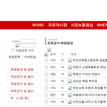
HOME
자유게시판
사진&동영상
88세
noticeall
전체공지/회원동정
비밀번호 기억
분류
제목
N
회원등록
｜
비번분실
기타
무안군목중고동문회 창립
95
잔치
박정구 고양예총회장 취임 
94
회원동정 및 알림
개업
백효선 이강선 개업식
93
재경공지 및 결산
기타
김상순 회원 부친상
92
재광공지 및 결산
기타
부친상에 조문과 위로를 주
91
재목공지 및 결산
영전
박달호(3/10) 여수소방서장
90
부 고 [訃 告]
기타
모친상을 마치고 친구들께 
89