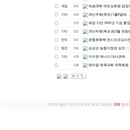
개업
재광28회 박진성회원 담양
135
기타
28산우회(목포) 5월9일에....
134
재경 12반 30주년 기금 통
133
기타
28산우회(목포권)3월 첫등
132
잔치
윤형호화백 전시오프닝사
131
영전
김상순 농협지점장 승진
130
[7]
기타
이수완 캐나다 대사관에...
129
한마음 체육대회 재목회원 
128
1979년 졸업~2011 세계 최강 목포고등학교
28회
홈페이