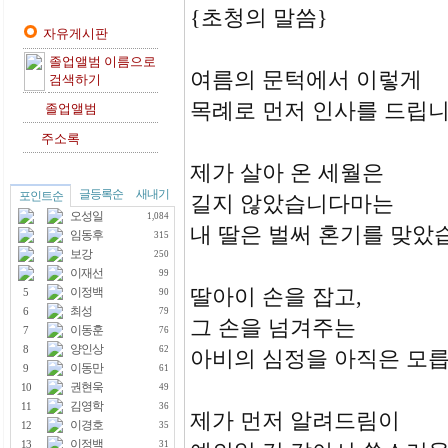
{초청의 말씀}
자유게시판
졸업앨범 이름으로
여름의 문턱에서 이렇게
검색하기
목례로 먼저 인사를 드립니
졸업앨범
주소록
제가 살아 온 세월은
글등록순
새내기
포인트순
길지 않았습니다마는
오성일
1,084
내 딸은 벌써 혼기를 맞았
임동후
315
보강
250
이재선
99
딸아이 손을 잡고,
이정백
5
90
최성
6
79
그 손을 넘겨주는
이동훈
7
76
양인상
8
62
아비의 심정을 아직은 모릅
이동만
9
61
권현욱
10
49
김영학
11
36
제가 먼저 알려드림이
이경호
12
35
이정백
13
31