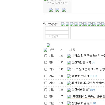
2015-05-26 13:35
분류
제목
N
개업
이경호 친구 목포&남악 아
143
잔치
찬조자입금내역
142
[2]
기타
"목포 문태중학교31회 동창회"
141
기타
윤형호 초대전
140
[11]+13
기타
28산우회 2010년 첫산행안
139
개업
정한성회원도?
138
[8]+1
잔치
[축결혼]박정구(6반)친구 
137
개업
정민우 회원 전직
136
[1]