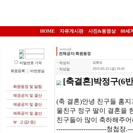
HOME
자유게시판
사진&동영상
88세
noticeall
전체공지/회원동정
비밀번호 기억
ㆍ
작성자
김중성
ㆍ
작성일
2015-05-22 (금) 16:43
회원등록
｜
비번분실
[축결혼]박정구(6
회원동정 및 알림
재경공지 및 결산
(축 결혼)안녕 친구들 홈
재광공지 및 결산
울친구 정구 딸이 결혼을 
재목공지 및 결산
친구들아 많이 축하해주어
부 고 [訃 告]
------------------------청첩장.----