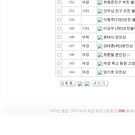
재광
최원준친구 부친 별
152
기타
안우상 친구 모친 
151
이형주(12반)모친 
150
기타
이강우 (3반)모친별
149
재목
윤태식 장모상
148
재경
강태훈(4반)본인상
147
재경
최환철 본인상
146
[2]
재경
재경 목고 동창 고
145
재경
양기호 모친상
144
1979년 졸업~2011 세계 최강 목포고등학교
28회
홈페이