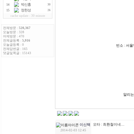
박신흥
14
30
정한성
15
26
cache update : 30 minute
전체방문 :
520,367
오늘방문 : 328
어제방문 : 470
전체글등록 :
5,916
오늘글등록 : 0
빈소 : 서울
전체답변글 : 165
댓글및쪽글 : 15143
알리는 
총
오타 : 최환철이네....
이신택
2014-02-03 12:45