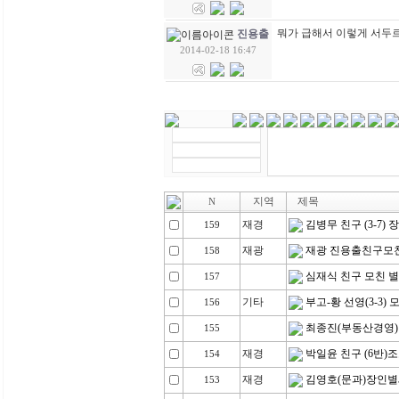
뭐가 급해서 이렇게 서두르는
진용출
2014-02-18 16:47
지역
제목
N
재경
김병무 친구 (3-7)
159
재광
재광 진용출친구모
158
심재식 친구 모친 
157
기타
부고-황 선영(3-3)
156
최종진(부동산경영)
155
재경
박일윤 친구 (6반)
154
재경
김영호(문과)장인
153