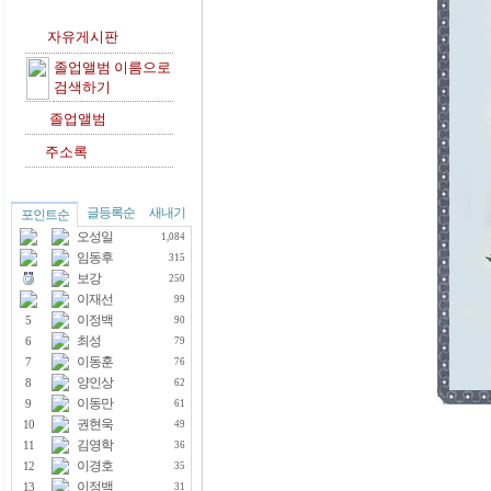
자유게시판
졸업앨범 이름으로
검색하기
졸업앨범
주소록
글등록순
새내기
포인트순
오성일
1,084
임동후
315
보강
250
이재선
99
이정백
5
90
최성
6
79
이동훈
7
76
양인상
8
62
이동만
9
61
권현욱
10
49
김영학
11
36
이경호
12
35
이정백
13
31