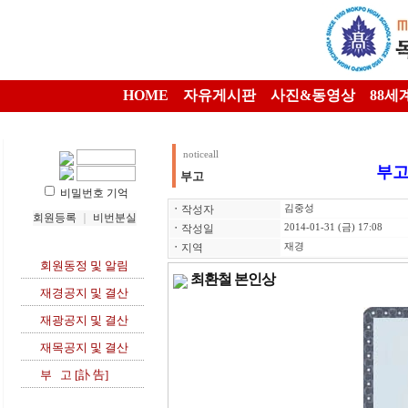
HOME
자유게시판
사진&동영상
88세
noticeall
부고
부고
비밀번호 기억
ㆍ
작성자
김중성
회원등록
｜
비번분실
ㆍ
작성일
2014-01-31 (금) 17:08
ㆍ
지역
재경
회원동정 및 알림
최환철 본인상
재경공지 및 결산
재광공지 및 결산
재목공지 및 결산
부 고 [訃 告]