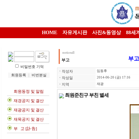
HOME
자유게시판
사진&동영상
88세
noticeall
부고
부고
비밀번호 기억
ㆍ
작성자
임동후
회원등록
｜
비번분실
ㆍ
작성일
2014-06-20 (금) 17:16
ㆍ
지역
재광
회원동정 및 알림
최원준친구 부친 별세
재경공지 및 결산
재광공지 및 결산
재목공지 및 결산
부 고 [訃 告]