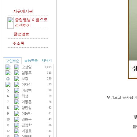
자유게시판
졸업앨범 이름으로
검색하기
졸업앨범
주소록
글등록순
새내기
포인트순
오성일
1,084
임동후
315
보강
250
이재선
99
이정백
5
90
최성
6
79
우리모교 은사님이
이동훈
7
76
양인상
8
62
이동만
9
61
장
권현욱
10
49
김영학
11
36
집
이경호
12
35
이정백
13
31