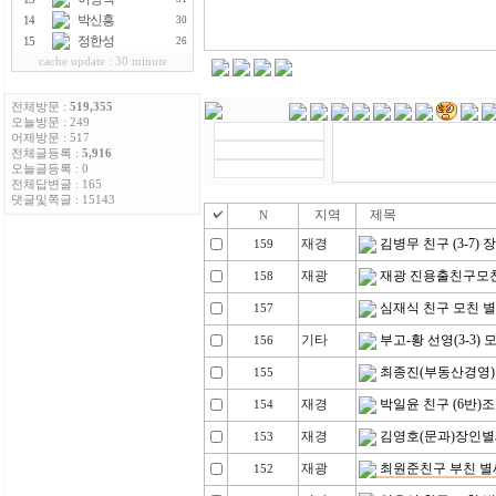
박신흥
14
30
정한성
15
26
cache update : 30 minute
전체방문 :
519,355
오늘방문 : 249
어제방문 : 517
전체글등록 :
5,916
오늘글등록 : 0
전체답변글 : 165
댓글및쪽글 : 15143
지역
제목
N
재경
김병무 친구 (3-7)
159
재광
재광 진용출친구모
158
심재식 친구 모친 
157
기타
부고-황 선영(3-3)
156
최종진(부동산경영)
155
재경
박일윤 친구 (6반)
154
재경
김영호(문과)장인
153
재광
최원준친구 부친 별
152