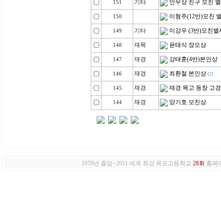
기타
안우상 친구 모친 
151
이형주(12반)모친 
150
기타
이강우 (3반)모친별
149
재목
윤태식 장모상
148
재경
강태훈(4반)본인상
147
재경
최환철 본인상
146
[2]
재경
재경 목고 동창 고
145
재경
양기호 모친상
144
1979년 졸업~2011 세계 최강 목포고등학교
28회
홈페이