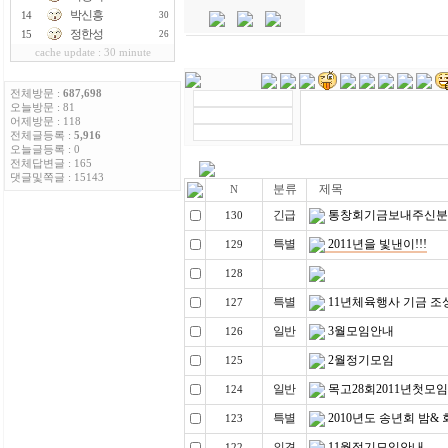
박신흥
14
30
정한성
15
26
cache update : 30 minute
전체방문 :
687,698
오늘방문 : 81
어제방문 : 118
전체글등록 :
5,916
오늘글등록 : 0
전체답변글 : 165
댓글및쪽글 : 15143
분류
제목
N
긴급
통창회기금보내주신분
130
특별
2011년을 빛낸이!!!
129
128
특별
11년체육행사 기금 조
127
일반
3월모임안내
126
2월정기모임
125
일반
목고28회2011년첫모
124
특별
2010년도 송년회 밤&
123
의견
11월정기모임안내
122