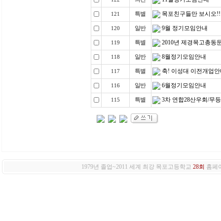
특별
목포친구들만 보시오!!
121
일반
9월 정기모임안내
120
특별
2010년 제경목고총동
119
일반
8월정기모임안내
118
특별
축! 이성대 이전개업안
117
일반
6월정기모임안내
116
특별
3차 연합28산우회/무
115
1979년 졸업~2011 세계 최강 목포고등학교
28회
홈페이