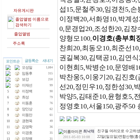
섭15,문철주30,임경천5,손
자유게시판
이정백20,서화영10,박계성3
졸업앨범 이름으로
검색하기
0,문경업20,조성한20,김장
졸업앨범
양형모100,
이경호(총부회장
주소록
찬희20,최동오10,최준선10
권길복30,김택공10,김연식3
글등록순
새내기
포인트순
이현희5,박병순10,문영배10
오성일
1,084
임동후
315
박찬웅5,이웅기20,김진호(금
보강
250
선20,정민우10,정한성30,
이재선
99
이정백
5
90
박양5,김태준10,윤형호5,전
최성
6
79
이동훈
7
76
정영호10,서울150,광주50 총
양인상
8
62
이동만
9
61
권현욱
10
49
김영학
11
36
친구들 여러모로 수고하셨
최낙채
이경호
12
35
22일(일요일)연합산행(홍성 
2011-05-03 10:08
이정백
13
31