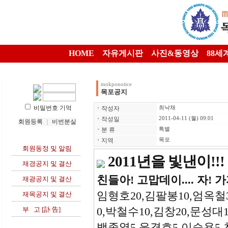
HOME
자유게시판
사진&동영상
88세
mokponotice
목포공지
비밀번호 기억
ㆍ
작성자
최낙채
ㆍ
작성일
2011-04-11 (월) 09:01
회원등록
｜
비번분실
ㆍ
분 류
특별
ㆍ
지역
목포
회원동정 및 알림
2011년을 빛낸이!!!
재경공지 및 결산
친들아! 고맙데이.... 자! 가자
재광공지 및 결산
임형호20,김팔봉10,엄옥철3
재목공지 및 결산
0,박철수10,김창20,문성대1
부 고 [訃 告]
백종열5,윤경호5,이승용5,