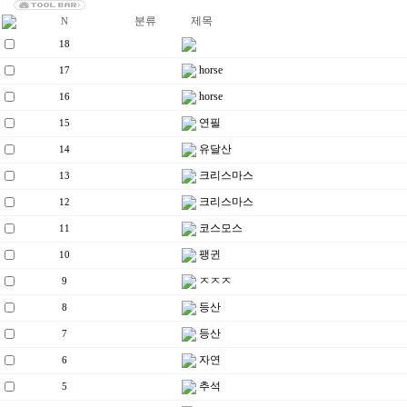
분류
제목
N
18
horse
17
horse
16
연필
15
유달산
14
크리스마스
13
크리스마스
12
코스모스
11
팽귄
10
ㅈㅈㅈ
9
등산
8
등산
7
자연
6
추석
5