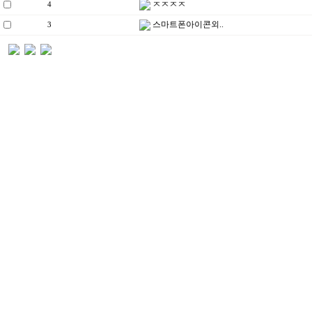
ㅈㅈㅈㅈ
4
스마트폰아이콘외..
3