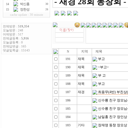
- 재경 28회 동창회 -
박신흥
14
30
정한성
15
26
cache update : 30 minute
전체방문 :
519,354
오늘방문 : 248
어제방문 : 517
전체글등록 :
5,916
오늘글등록 : 0
전체답변글 : 165
댓글및쪽글 : 15143
지역
제목
N
재목
부고
191
재목
<부고>
190
재목
부 고
189
재목
부고
188
재경
최용무(4반) 부친상(발
187
신수룡 친구 장모님
186
신수룡 친구 장모님
185
남일홍 친구 장인상
184
기타
장재영 동창 장모상
183