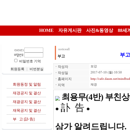
HOME
자유게시판
사진&동영상
88세
noticeall
부고
부고
비밀번호 기억
ㆍ
작성자
보강
회원등록
｜
비번분실
ㆍ
작성일
2017-07-10 (월) 10:50
ㆍ
홈페이지
http://cafe.daum.net/mindbu
회원동정 및 알림
ㆍ
지역
재경
재경공지 및 결산
최용무(4반) 부친상(
재광공지 및 결산
訃 告
●
●
재목공지 및 결산
부 고 [訃 告]
삼가 알려드립니다.