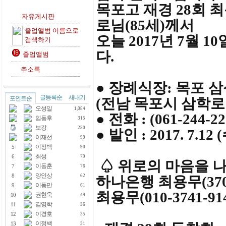
목포고 재경 28회 최
자유게시판
로님(85세)께서
졸업앨범 이름으로
오늘 2017년 7월
검색하기
다.
졸업앨범
주소록
● 장례식장: 목포 
글등록순
새내기
포인트순
(전남 목포시 삼학로 
오성일
1,084
● 전화 : (061-244-22
임동후
315
보강
250
● 발인 : 2017. 7.12 
이재선
99
이정백
5
90
최성
6
79
♤ 위로의 마음을 
이동훈
7
76
양인상
8
62
하나은행 최용무(370-9
이동만
9
61
최용무(010-3741-91
권현욱
10
49
김영학
11
36
이경호
12
35
이정백
13
31