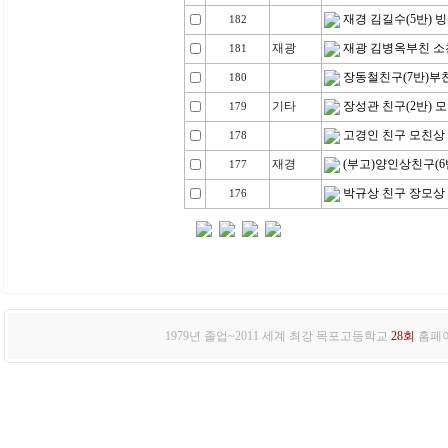
재경 김길수(5반) 
182
재광
재광 김병옥부친 소
181
장동철친구(7반)부
180
기타
장성관 친구(2반) 
179
고경인 친구 모친상
178
재경
(부고)양인상친구(6
177
박규상 친구 장모상
176
1979년 졸업~2011 세계 최강 목포고등학교
28회
홈페이